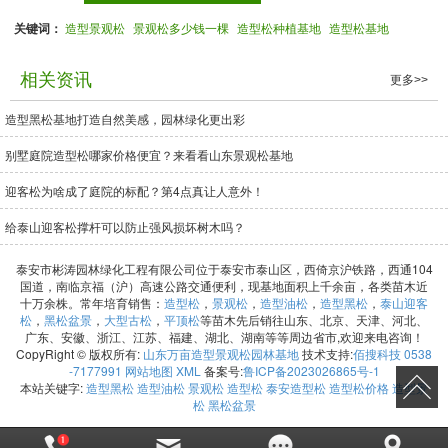
关键词：
造型景观松
景观松多少钱一棵
造型松种植基地
造型松基地
相关资讯
更多>>
造型黑松基地打造自然美感，园林绿化更出彩
别墅庭院造型松哪家价格便宜？来看看山东景观松基地
迎客松为啥成了庭院的标配？第4点真让人意外！
给泰山迎客松撑杆可以防止强风损坏树木吗？
泰安市彬涛园林绿化工程有限公司位于泰安市泰山区，西倚京沪铁路，西通104
国道，南临京福（沪）高速公路交通便利，现基地面积上千余亩，各类苗木近
十万余株。常年培育销售：
造型松
，
景观松
，
造型油松
，
造型黑松
，
泰山迎客
松
，
黑松盆景
，
大型古松
，
平顶松
等苗木先后销往山东、北京、天津、河北、
广东、安徽、浙江、江苏、福建、湖北、湖南等等周边省市,欢迎来电咨询！
CopyRight © 版权所有:
山东万亩造型景观松园林基地
技术支持:
佰搜科技 0538
-7177991
网站地图
XML
备案号:
鲁ICP备2023026865号-1
本站关键字:
造型黑松
造型油松
景观松
造型松
泰安造型松
造型松价格
造型景
松
黑松盆景