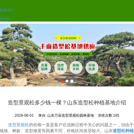
联系我们
图导航
造型景观松多少钱一棵？山东造型松种植基地介绍
2026-06-01
来自:
山东万亩造型景观松园林基地
浏览次数:165
造型景观松
的价格一直是客户在选购过程中关心的问题之一，但由于
规格、树龄、造型难度等因素不同，价格区间差异较大。山东
造型松种植