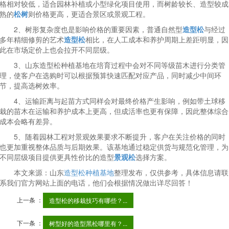
格相对较低，适合园林补植或小型绿化项目使用，而树龄较长、造型较成
熟的
松树
则价格更高，更适合景区或景观工程。
2、树形复杂度也是影响价格的重要因素，普通自然型
造型松
与经过
多年精细修剪的艺术
造型松
相比，在人工成本和养护周期上差距明显，因
此在市场定价上也会拉开不同层级。
3、山东造型松种植基地在培育过程中会对不同等级苗木进行分类管
理，使客户在选购时可以根据预算快速匹配对应产品，同时减少中间环
节，提高选树效率。
4、运输距离与起苗方式同样会对最终价格产生影响，例如带土球移
栽的苗木在运输和养护成本上更高，但成活率也更有保障，因此整体综合
成本会略有差异。
5、随着园林工程对景观效果要求不断提升，客户在关注价格的同时
也更加重视整体品质与后期效果。该基地通过稳定供货与规范化管理，为
不同层级项目提供更具性价比的造型
景观松
选择方案。
本文来源：山东
造型松种植基地
整理发布，仅供参考，具体信息请联
系我们官方网站上面的电话，他们会根据情况做出详尽回答！
上一条 ：
造型松的移栽技巧有哪些？...
下一条 ：
树型好的造型黑松哪里有？...