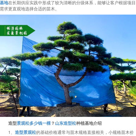
基地
在长期供应实践中形成了较为清晰的分级体系，能够让客户根据项目
需求更直观地选择合适的苗木。
造型
景观松多少钱一棵
？
山东造型松
种植基地介绍
1、
造型景观松
的基础价格通常与苗木规格直接相关，小规格苗木价