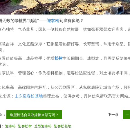
粉无数的绿植界“顶流”——
迎客松
到底有多绝？
.形态独特，气势非凡：因其一侧枝条自然横展，犹如张开双臂欢迎宾客，
.寓意吉祥，文化底蕴深厚：它象征着热情好客、长寿坚韧，常用于别墅、
调。
.造景价值极高，成品抢手：优质
松树
生长周期长、成型难，且需要反复修
之选。
.耐寒抗旱，管理省心：作为松科植物，迎客松适应性强，对土壤要求不高
.出镜率高，高端园林的标配：从公园到景区，从私家庭院到城市广场，频
文来源：
山东迎客松基地
整理发布，仅供参考，具体信息请联系官方网站
条 ：
下一条 ：
造型松适合采取嫁接来繁育吗？
一
词：
迎客松
迎客松树
造型迎客松
迎客松基地