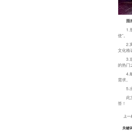
圈
1
使”。
2
文化格
3
的热门
4
需求。
5
此
答！
上一
关键