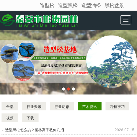
造型松
造型黑松
造型油松
黑松盆景
很遗憾，因您的浏览器版本过低导致无法获得最佳浏览体验，推荐下载安装谷歌浏览器！
网站首页
松树展示
基地介绍
新闻动态
造型松推荐
松树盆景
发货现场
联系我们
全部
行业资讯
行业动态
苗木资讯
种植技巧
视频
下载
造型黑松怎么挑？园林高手教你几招
2026-07-15