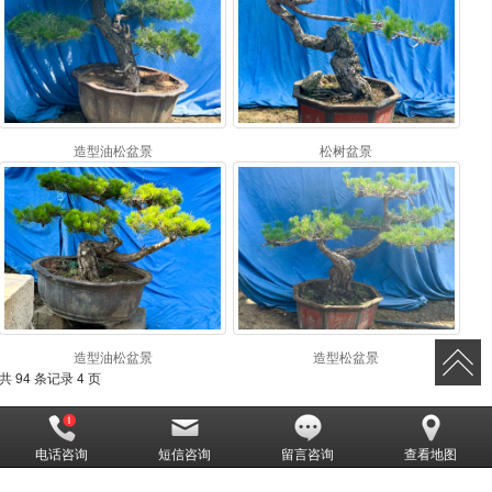
造型油松盆景
松树盆景
造型油松盆景
造型松盆景
共 94 条记录 4 页
跳转
1
2
3
>>
4
电话咨询
短信咨询
留言咨询
查看地图