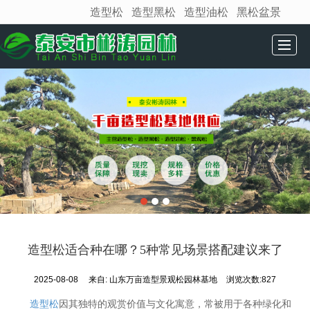
造型松
造型黑松
造型油松
黑松盆景
很遗憾，因您的浏览器版本过低导致无法获得最佳浏览体验，推荐下载安装谷歌浏览器！
网站首页
松树展示
基地介绍
新闻动态
造型松推荐
松树盆景
发货现场
联系我们
造型松适合种在哪？5种常见场景搭配建议来了
2025-08-08
来自:
山东万亩造型景观松园林基地
浏览次数:827
造型松
因其独特的观赏价值与文化寓意，常被用于各种绿化和