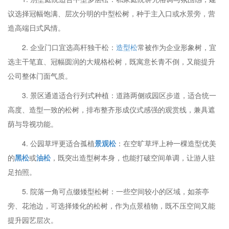
议选择冠幅饱满、层次分明的中型松树，种于主入口或水景旁，营
造高端日式风情。
2. 企业门口宜选高杆独干松：
造型松
常被作为企业形象树，宜
选主干笔直、冠幅圆润的大规格松树，既寓意长青不倒，又能提升
公司整体门面气质。
3. 景区通道适合行列式种植：道路两侧或园区步道，适合统一
高度、造型一致的松树，排布整齐形成仪式感强的观赏线，兼具遮
荫与导视功能。
4. 公园草坪更适合孤植
景观松
：在空旷草坪上种一棵造型优美
的
黑松
或
油松
，既突出造型树本身，也能打破空间单调，让游人驻
足拍照。
5. 院落一角可点缀矮型松树：一些空间较小的区域，如茶亭
旁、花池边，可选择矮化的松树，作为点景植物，既不压空间又能
提升园艺层次。