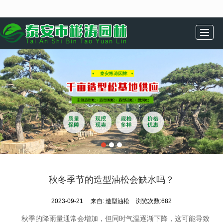
很遗憾，因您的浏览器版本过低导致无法获得最佳浏览体验，推荐下载安装谷歌浏览器！
网站首页
松树展示
基地介绍
新闻动态
造型松推荐
松树盆景
发货现场
联系我们
秋冬季节的造型油松会缺水吗？
2023-09-21
来自:
造型油松
浏览次数:682
秋季的降雨量通常会增加，但同时气温逐渐下降，这可能导致