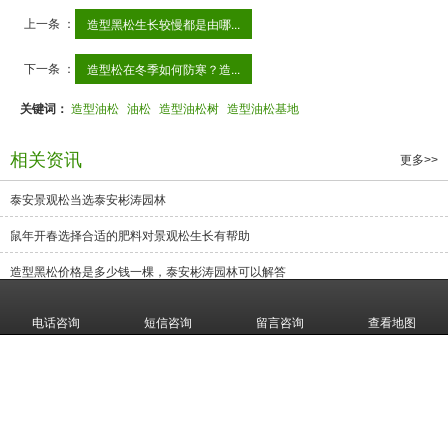
上一条 ：
造型黑松生长较慢都是由哪...
下一条 ：
造型松在冬季如何防寒？造...
关键词：
造型油松
油松
造型油松树
造型油松基地
相关资讯
更多>>
泰安景观松当选泰安彬涛园林
鼠年开春选择合适的肥料对景观松生长有帮助
造型黑松价格是多少钱一棵，泰安彬涛园林可以解答
四月份管理景观松的一些建议
电话咨询
短信咨询
留言咨询
查看地图
泰安市彬涛园林绿化工程有限公司位于泰安市泰山区，西倚京沪铁路，西通104
国道，南临京福（沪）高速公路交通便利，现基地面积上千余亩，各类苗木近
十万余株。常年培育销售：
造型松
，
景观松
，
造型油松
，
造型黑松
，
泰
山迎客松
，
黑松盆景
，
大型古松
，
平顶松
等苗木先后销往山东、北京、