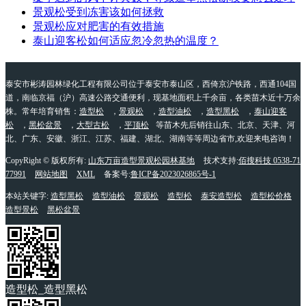
景观松受到冻害该如何拯救
景观松应对肥害的有效措施
泰山迎客松如何适应忽冷忽热的温度？
泰安市彬涛园林绿化工程有限公司位于泰安市泰山区，西倚京沪铁路，西通104国
道，南临京福（沪）高速公路交通便利，现基地面积上千余亩，各类苗木近十万余
株。常年培育销售：
造型松
，
景观松
，
造型油松
，
造型黑松
，
泰山迎客
松
，
黑松盆景
，
大型古松
，
平顶松
等苗木先后销往山东、北京、天津、河
北、广东、安徽、浙江、江苏、福建、湖北、湖南等等周边省市,欢迎来电咨询！
CopyRight © 版权所有:
山东万亩造型景观松园林基地
技术支持:
佰搜科技 0538-71
77991
网站地图
XML
备案号:
鲁ICP备2023026865号-1
本站关键字:
造型黑松
造型油松
景观松
造型松
泰安造型松
造型松价格
造型景松
黑松盆景
造型松_造型黑松