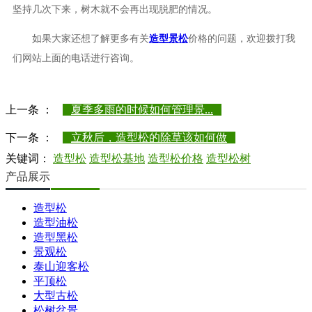
坚持几次下来，树木就不会再出现脱肥的情况。
如果大家还想了解更多有关
造型景松
价格的问题，欢迎拨打我
们网站上面的电话进行咨询。
上一条 ：
夏季多雨的时候如何管理景...
下一条 ：
立秋后，造型松的除草该如何做
关键词：
造型松
造型松基地
造型松价格
造型松树
产品展示
造型松
造型油松
造型黑松
景观松
泰山迎客松
平顶松
大型古松
松树盆景