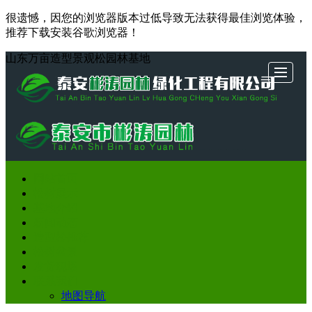
很遗憾，因您的浏览器版本过低导致无法获得最佳浏览体验，
推荐下载安装谷歌浏览器！
山东万亩造型景观松园林基地
网站
网站首页
松树
基地
新闻
造型
松树
发货
联系
松树展示
基地介绍
首页
展示
介绍
动态
松推
盆景
现场
我们
新闻动态
造型松推荐
荐
松树盆景
发货现场
联系我们
地图导航