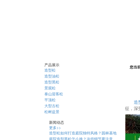
产品展示
您当
造型松
造型油松
造型黑松
景观松
泰山迎客松
平顶松
造
大型古松
征，深
松树盆景
新闻动态
更多>>
造型松如何打造庭院独特风格？园林基地
庭院造型黑松怎么挑？这些细节要注意