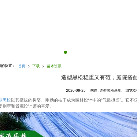
前的位置：
首页
>
下载
>
苗木资讯
造型黑松稳重又有范，庭院搭
2020-09-25
来自:
造型黑松基地
浏览次数
型黑松
以其挺拔的树姿、刚劲的枝干成为园林设计中的“气质担当”。它不
受别墅和景观设计师的喜爱。