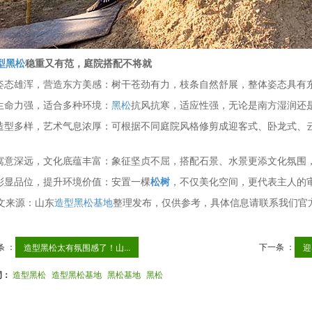
型黑松
稳重又有范，庭院搭配不将就
.姿态雄浑，营造东方美感：树干苍劲有力，枝条自然舒展，整体姿态具有
.生命力强，适合多种环境：
黑松
抗风抗寒，适应性强，无论是南方湿润还
.造型多样，艺术气息浓厚：可根据不同庭院风格修剪成迎客式、卧龙式、
.寓意深远，文化底蕴丰富：象征坚贞不屈，搭配石景、水景更添文化氛围
.彰显品位，提升环境价值：安置一棵
松树
，不仅美化空间，更代表主人的
文来源：山东
造型黑松基地
整理发布，仅供参考，具体信息请联系我们官
条 ：
下一条 ：
造型黑松太有氛围感了！山...
迎
词：
造型黑松
造型黑松基地
黑松基地
黑松