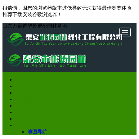
很遗憾，因您的浏览器版本过低导致无法获得最佳浏览体验，
推荐下载安装谷歌浏览器！
山东万亩造型景观松园林基地
网站
网站首页
松树
基地
新闻
造型
松树
发货
联系
松树展示
基地介绍
首页
展示
介绍
动态
松推
盆景
现场
我们
新闻动态
造型松推荐
荐
松树盆景
发货现场
联系我们
地图导航