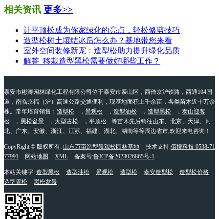
相关资讯
更多>>
让平顶松成为你家绿化的亮点，轻松修剪技巧
造型松树土壤结冰后怎么办？基地带您来看
室外空间装修新宠：造型松助力提升绿化品质
解答_移栽造型黑松需要做好哪些工作？
泰安市彬涛园林绿化工程有限公司位于泰安市泰山区，西倚京沪铁路，西通104国
道，南临京福（沪）高速公路交通便利，现基地面积上千余亩，各类苗木近十万余
株。常年培育销售：
造型松
，
景观松
，
造型油松
，
造型黑松
，
泰山迎客
松
，
黑松盆景
，
大型古松
，
平顶松
等苗木先后销往山东、北京、天津、河
北、广东、安徽、浙江、江苏、福建、湖北、湖南等等周边省市,欢迎来电咨询！
CopyRight © 版权所有:
山东万亩造型景观松园林基地
技术支持:
佰搜科技 0538-71
77991
网站地图
XML
备案号:
鲁ICP备2023026865号-1
本站关键字:
造型黑松
造型油松
景观松
造型松
泰安造型松
造型松价格
造型景松
黑松盆景