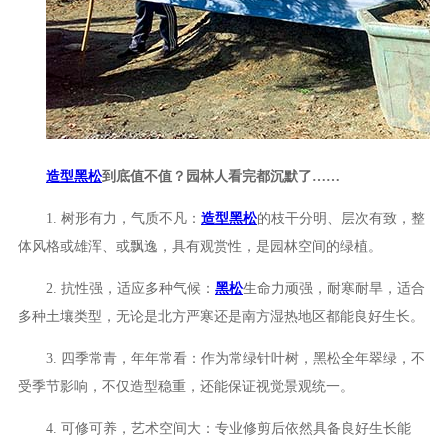
造型黑松
到底值不值？园林人看完都沉默了……
1. 树形有力，气质不凡：
造型黑松
的枝干分明、层次有致，整
体风格或雄浑、或飘逸，具有观赏性，是园林空间的绿植。
2. 抗性强，适应多种气候：
黑松
生命力顽强，耐寒耐旱，适合
多种土壤类型，无论是北方严寒还是南方湿热地区都能良好生长。
3. 四季常青，年年常看：作为常绿针叶树，黑松全年翠绿，不
受季节影响，不仅造型稳重，还能保证视觉景观统一。
4. 可修可养，艺术空间大：专业修剪后依然具备良好生长能