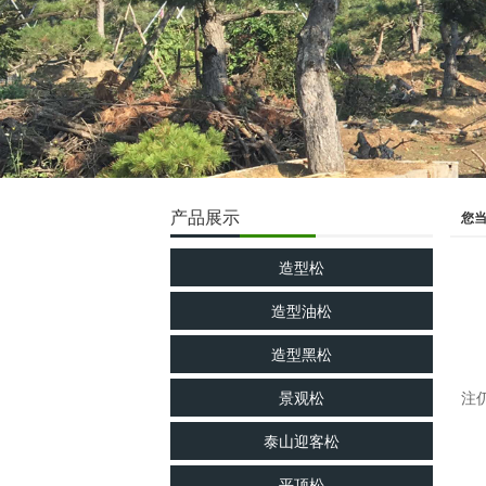
产品展示
您
造型松
造型油松
造型黑松
景观松
注
泰山迎客松
平顶松