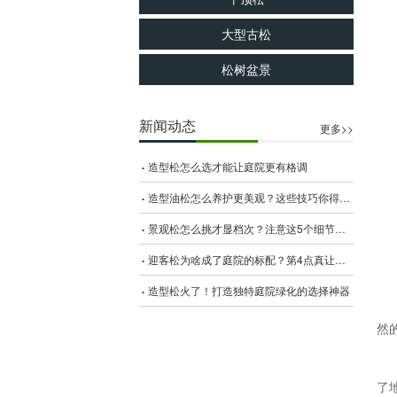
大型古松
松树盆景
新闻动态
更多>>
造型松怎么选才能让庭院更有格调
造型油松怎么养护更美观？这些技巧你得知道！
景观松怎么挑才显档次？注意这5个细节不翻车
迎客松为啥成了庭院的标配？第4点真让人意外！
造型松火了！打造独特庭院绿化的选择神器
然
了