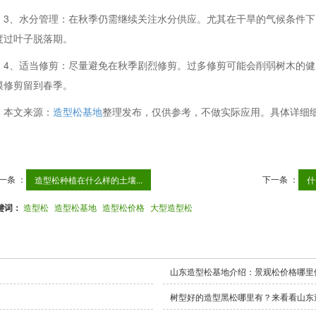
3、水分管理：在秋季仍需继续关注水分供应。尤其在干旱的气候条件下
度过叶子脱落期。
4、适当修剪：尽量避免在秋季剧烈修剪。过多修剪可能会削弱树木的
模修剪留到春季。
本文来源：
造型松基地
整理发布，仅供参考，不做实际应用。具体详细
。
一条 ：
下一条 ：
造型松种植在什么样的土壤...
什
键词：
造型松
造型松基地
造型松价格
大型造型松
山东造型松基地介绍：景观松价格哪里
树型好的造型黑松哪里有？来看看山东