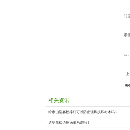
们
规
认
上
关
相关资讯
给泰山迎客松撑杆可以防止强风损坏树木吗？
造型黑松适用滴灌系统吗？